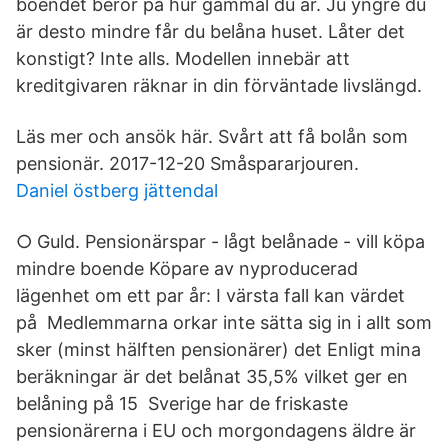
boendet beror på hur gammal du är. Ju yngre du
är desto mindre får du belåna huset. Låter det
konstigt? Inte alls. Modellen innebär att
kreditgivaren räknar in din förväntade livslängd.
Läs mer och ansök här. Svårt att få bolån som
pensionär. 2017-12-20 Småspararjouren.
Daniel östberg jättendal
○ Guld. Pensionärspar - lågt belånade - vill köpa
mindre boende Köpare av nyproducerad
lägenhet om ett par år: I värsta fall kan värdet
på Medlemmarna orkar inte sätta sig in i allt som
sker (minst hälften pensionärer) det Enligt mina
beräkningar är det belånat 35,5% vilket ger en
belåning på 15 Sverige har de friskaste
pensionärerna i EU och morgondagens äldre är