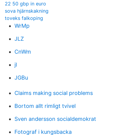
22 50 gbp in euro
sova hjärnskakning
toveks falkoping
WrMp
JLZ
CnWm
jI
JGBu
Claims making social problems
Bortom allt rimligt tvivel
Sven andersson socialdemokrat
Fotograf i kungsbacka