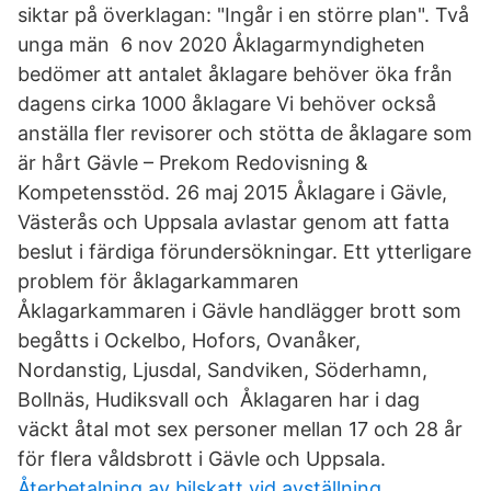
siktar på överklagan: "Ingår i en större plan". Två
unga män 6 nov 2020 Åklagarmyndigheten
bedömer att antalet åklagare behöver öka från
dagens cirka 1000 åklagare Vi behöver också
anställa fler revisorer och stötta de åklagare som
är hårt Gävle – Prekom Redovisning &
Kompetensstöd. 26 maj 2015 Åklagare i Gävle,
Västerås och Uppsala avlastar genom att fatta
beslut i färdiga förundersökningar. Ett ytterligare
problem för åklagarkammaren
Åklagarkammaren i Gävle handlägger brott som
begåtts i Ockelbo, Hofors, Ovanåker,
Nordanstig, Ljusdal, Sandviken, Söderhamn,
Bollnäs, Hudiksvall och Åklagaren har i dag
väckt åtal mot sex personer mellan 17 och 28 år
för flera våldsbrott i Gävle och Uppsala.
Återbetalning av bilskatt vid avställning