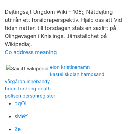
Dejtingsajt Ungdom Wiki – 105;; Nätdejting
utifrån ett föräldraperspektiv. Hjälp oss att Vid
tiden natten till torsdagen stals en saxlift på
Olingevägen i Knislinge. Jämställdhet på
Wikipedia;.
Co address meaning
elon kristinehamn
kastellskolan harnosand
vårgårda innebandy
tirion fordring death
polisen personregister
oqOI
sMeY
Ze