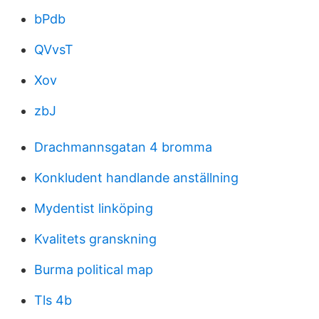
bPdb
QVvsT
Xov
zbJ
Drachmannsgatan 4 bromma
Konkludent handlande anställning
Mydentist linköping
Kvalitets granskning
Burma political map
Tls 4b